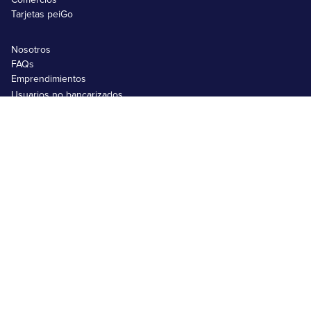
Comercios
Tarjetas peiGo
Nosotros
FAQs
Emprendimientos
Usuarios no bancarizados
Usuarios bancarizados
Black Friday 2025
Matricula SRI
Comprar en Shein
Comprar en Amazon
Términos y Condiciones
Contrato de Cuenta peiGo
Tratamiento de Datos Personales
Contrato peiGo pro
Descarga la App