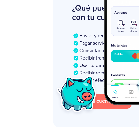
¿Qué puedes hace
con tu cuenta pei
Enviar y recibir dinero al in
Pagar servicios básicos des
Consultar tu saldo y movim
Recibir transferencias en tu
Usar tu dinero sin trámites ni
Recibir remesas directamen
Retirar efectivo cuando lo 
Abrir mi cuenta gratis