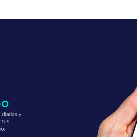
Go
diarias y
r tus
io.