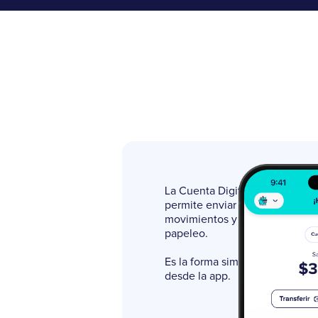
La Cuenta Digital peiGo es un
permite enviar y recibir dinero,
movimientos y usar tu tarjeta de
papeleo.
Es la forma simple y segura de
desde la app.