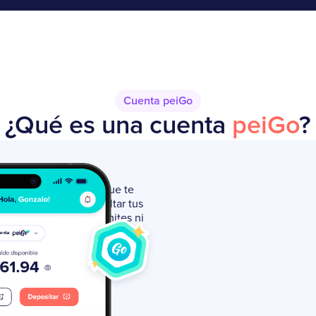
Cuenta peiGo
¿Qué es una cuenta
peiGo
?
a cuenta 100% online que te
 pagar servicios, consultar tus
sde el celular, sin trámites ni
 comenzar a manejar tu dinero