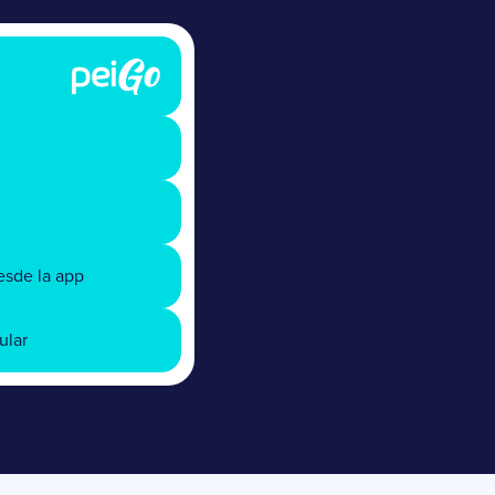
desde la app
ular