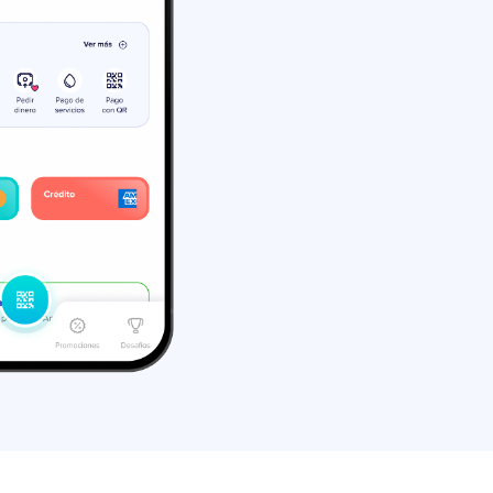
r
Go?
stante
de la app
ientos en tiempo real
 cuenta digital
 filas
te en tu cuenta
necesites