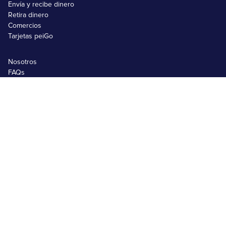
Envía y recibe dinero
Retira dinero
Comercios
Tarjetas peiGo
Nosotros
FAQs
Emprendimientos
Usuarios no bancarizados
Usuarios bancarizados
Black Friday 2025
Matricula SRI
Comprar en Shein
Comprar en Amazon
Términos y Condiciones
Contrato de Cuenta peiGo
Tratamiento de Datos Personales
Contrato peiGo pro