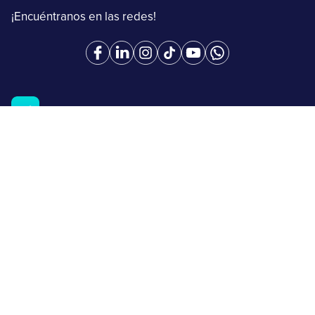
¡Encuéntranos en las redes!
Con el respaldo de
Recarga Dinero
Envía y recibe dinero
Retira dinero
Comercios
Tarjetas peiGo