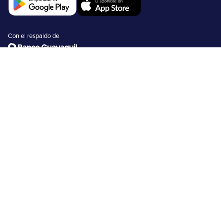
Con el respaldo de
Recarga Dinero
Envía y recibe dinero
Retira dinero
Comercios
Tarjetas peiGo
Nosotros
FAQs
Emprendimientos
Usuarios no bancarizados
Usuarios bancarizados
Black Friday 2025
Matricula SRI