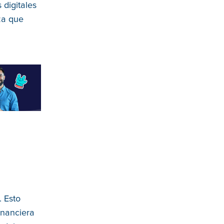
 digitales
za que
. Esto
financiera