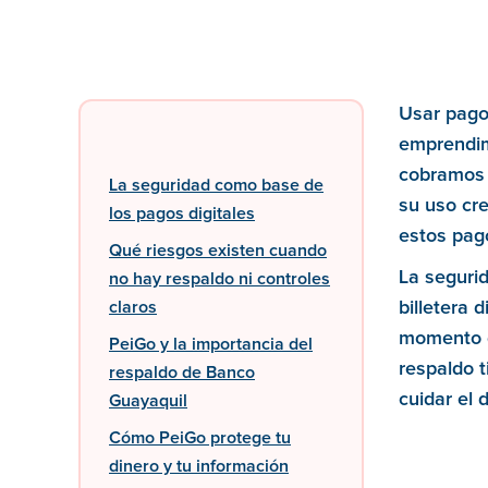
Usar pagos
emprendim
cobramos 
La seguridad como base de
su uso cr
los pagos digitales
estos pago
Qué riesgos existen cuando
La segurid
no hay respaldo ni controles
claros
billetera 
momento d
PeiGo y la importancia del
respaldo 
respaldo de Banco
cuidar el 
Guayaquil
Cómo PeiGo protege tu
dinero y tu información