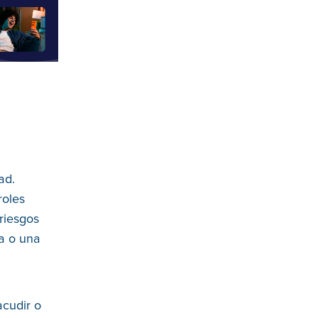
ad.
roles
 riesgos
ma o una
acudir o