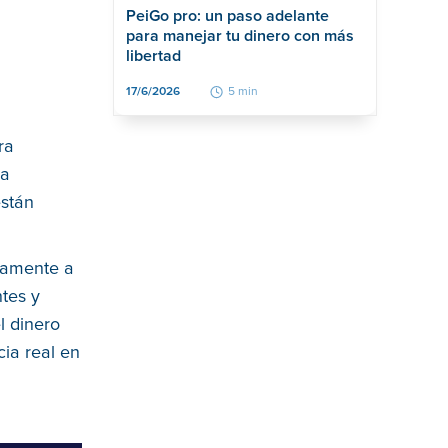
PeiGo pro: un paso adelante
para manejar tu dinero con más
libertad
17/6/2026
5 min
ra
la
están
icamente a
tes y
el dinero
ia real en