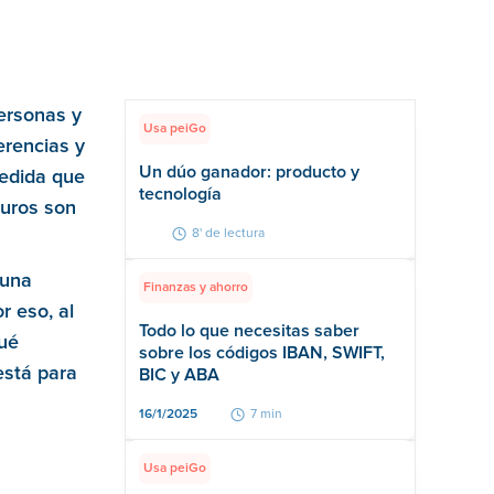
personas y
Usa peiGo
erencias y
Un dúo ganador: producto y
medida que
tecnología
guros son
8' de lectura
 una
Finanzas y ahorro
r eso, al
Todo lo que necesitas saber
qué
sobre los códigos IBAN, SWIFT,
está para
BIC y ABA
16/1/2025
7 min
Usa peiGo