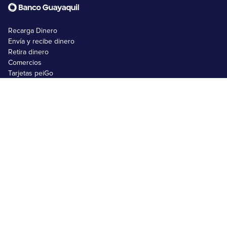
Recarga Dinero
Envía y recibe dinero
Retira dinero
Comercios
Tarjetas peiGo
Nosotros
FAQs
Emprendimientos
Usuarios no bancarizados
Usuarios bancarizados
Black Friday 2025
Matricula SRI
Comprar en Shein
Comprar en Amazon