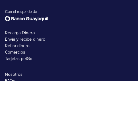
Con el respaldo de
Recarga Dinero
Envía y recibe dinero
Retira dinero
Comercios
Tarjetas peiGo
Nosotros
FAQs
Emprendimientos
Usuarios no bancarizados
Usuarios bancarizados
Black Friday 2025
Matricula SRI
Comprar en Shein
Comprar en Amazon