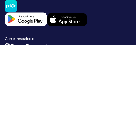
Con el respaldo de
Recarga Dinero
Envía y recibe dinero
Retira dinero
Comercios
Tarjetas peiGo
Nosotros
FAQs
Emprendimientos
Usuarios no bancarizados
Usuarios bancarizados