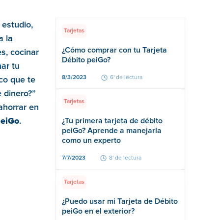
 estudio,
Tarjetas
a la
¿Cómo comprar con tu Tarjeta
s, cocinar
Débito peiGo?
ar tu
8/3/2023
6' de lectura
co que te
 dinero?”
Tarjetas
ahorrar en
peiGo
.
¿Tu primera tarjeta de débito
peiGo? Aprende a manejarla
como un experto
7/7/2023
8' de lectura
Tarjetas
¿Puedo usar mi Tarjeta de Débito
peiGo en el exterior?