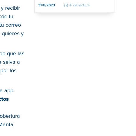
31/8/2023
4' de lectura
y recibir
sde tu
 tu correo
e quieres y
do que las
a selva a
 por los
ta app
ctos
cobertura
Manta,