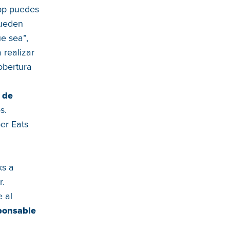
app puedes
pueden
e sea”,
 realizar
obertura
 de
s.
er Eats
ks a
r.
 al
ponsable