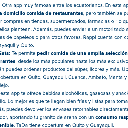
:
Otra app muy famosa entre los ecuatorianos. En esta 
a domicilio comida de restaurantes
, pero también se 
ar compras en tiendas, supermercados, farmacias o “lo qu
llos plantean. Además, puedes enviar a un motorizado a
as de papeleos o para otros favores. Rappi cuenta con c
yaquil y Quito.
Eats:
Te permite
pedir comida de una amplia selección
urantes
, desde los más populares hasta los más exclusivo
n puedes ordenar productos del súper, licores y más. Ub
cobertura en Quito, Guayaquil, Cuenca, Ambato, Manta y
iejo.
:
esta app te ofrece bebidas alcohólicas, gaseosas y snac
lio. Lo mejor es que te llegan bien frías y listas para toma
, puedes devolver los envases retornables directamente
idor, aportando tu granito de arena con un
consumo res
enible
. TaDa tiene cobertura en Quito y Guayaquil.