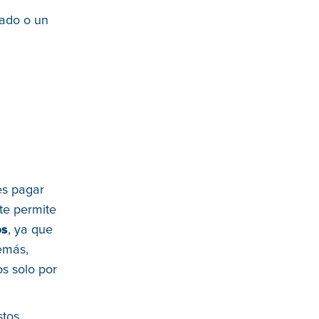
lado o un
es pagar
 te permite
os
, ya que
emás,
s solo por
stos