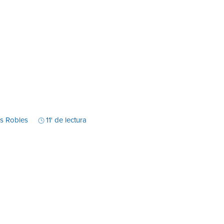
es Robles
11' de lectura