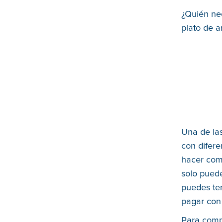
¿Quién ne
plato de a
Una de la
con difere
hacer com
solo puede
puedes te
pagar con 
Para comp