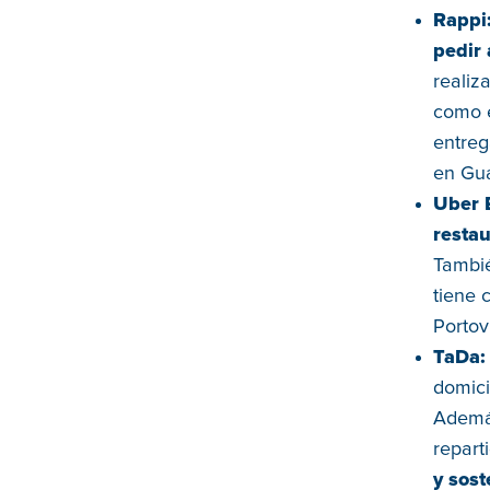
Rappi
pedir 
realiz
como e
entreg
en Gua
Uber 
resta
Tambié
tiene 
Portov
TaDa
domici
Además
repart
y sost