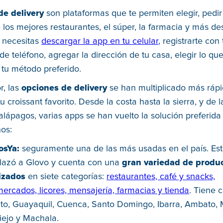
de delivery
son plataformas que te permiten elegir, pedir 
los mejores restaurantes, el súper, la farmacia y más de
o necesitas
descargar la app en tu celular
, registrarte con
e teléfono, agregar la dirección de tu casa, elegir lo qu
tu método preferido.
r, las
opciones de delivery
se han multiplicado más rápi
u croissant favorito. Desde la costa hasta la sierra, y de l
Galápagos, varias apps se han vuelto la solución preferida
os:
osYa:
seguramente una de las más usadas en el país. Es
lazó a Glovo y cuenta con una
gran variedad de produ
izados
en siete categorías:
restaurantes, café y snacks,
ercados, licores, mensajería, farmacias y tienda
. Tiene 
to, Guayaquil, Cuenca, Santo Domingo, Ibarra, Ambato, 
iejo y Machala.