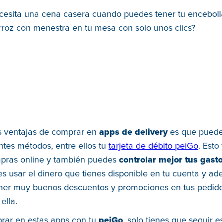
cesita una cena casera cuando puedes tener tu encebol
rroz con menestra en tu mesa con solo unos clics?
s ventajas de comprar en
apps de delivery
es que pued
ntes métodos, entre ellos tu
tarjeta de débito peiGo
. Esto
pras online y también puedes
controlar mejor tus gast
s usar el dinero que tienes disponible en tu cuenta y ad
ner muy buenos descuentos y promociones en tus pedido
ella.
rar en estas apps con tu
peiGo
, solo tienes que seguir e