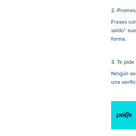
2. Promes
Frases com
saldo” sue
forma.
3. Te pide
Ningún ser
una verifi