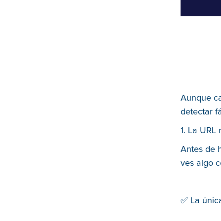
Aunque ca
detectar f
1. La URL n
Antes de h
ves algo c
✅ La únic