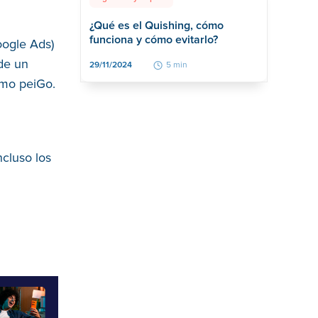
¿Qué es el Quishing, cómo
funciona y cómo evitarlo?
oogle Ads)
de un
29/11/2024
5 min
omo peiGo.
ncluso los