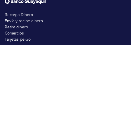
Recarga Dinero
Envía y recibe dinero
Retira dinero
Comercios
Tarjetas peiGo
Nosotros
FAQs
Emprendimientos
Usuarios no bancarizados
Usuarios bancarizados
Black Friday 2025
Matricula SRI
Comprar en Shein
Comprar en Amazon
Términos y Condiciones