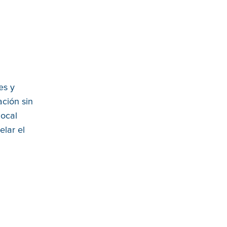
es y
ación sin
local
elar el