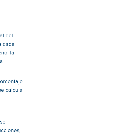
al del
re cada
no, la
os
porcentaje
se calcula
rse
ucciones,