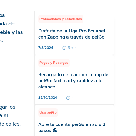
os
Promociones y beneficios
uda de
Disfruta de la Liga Pro Ecuabet
eble y las
con Zapping a través de peiGo
es
7/8/2024
5 min
Pagos y Recargas
Recarga tu celular con la app de
peiGo: facilidad y rapidez a tu
alcance
23/10/2024
4 min
gar los
Usa peiGo
a al
e calles,
Abre tu cuenta peiGo en solo 3
pasos 💪