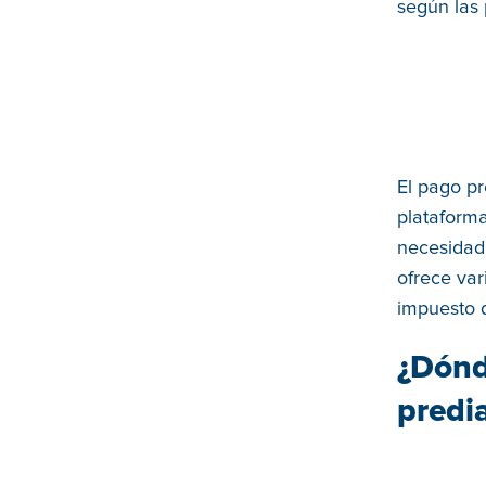
según las 
El pago pr
plataforma
necesidad 
ofrece var
impuesto 
¿Dónd
predi