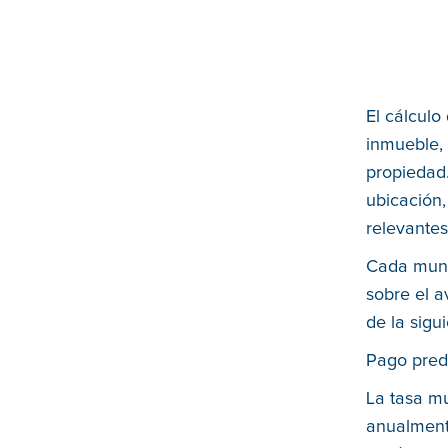
El cálculo
inmueble, 
propiedad.
ubicación,
relevantes
Cada munic
sobre el a
de la sigu
Pago predi
La tasa mu
anualment