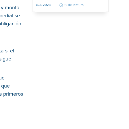
8/3/2023
6' de lectura
o y monto
redial se
obligación
a si el
sigue
que
s que
s primeros