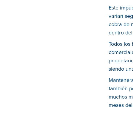
Este impue
varían seg
cobra de m
dentro del
Todos los 
comerciale
propietari
siendo una
Mantenerse
también p
muchos mu
meses del