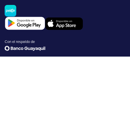
Con el respaldo de
Recarga Dinero
Envía y recibe dinero
Retira dinero
Comercios
Tarjetas peiGo
Nosotros
FAQs
Emprendimientos
Usuarios no bancarizados
Usuarios bancarizados