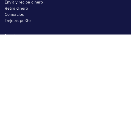
Envía y recibe dinero
Retira dinero
Comercios
Tarjetas peiGo
Nosotros
FAQs
Emprendimientos
Usuarios no bancarizados
Usuarios bancarizados
Black Friday 2025
Matricula SRI
Comprar en Shein
Comprar en Amazon
Términos y Condiciones
Contrato de Cuenta peiGo
Tratamiento de Datos Personales
Contrato peiGo pro