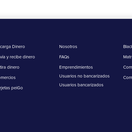
carga Dinero
Nosotros
Blac
vía y recibe dinero
FAQs
Matr
tira dinero
Emprendimientos
Comp
Usuarios no bancarizados
mercios
Com
Usuarios bancarizados
rjetas peiGo