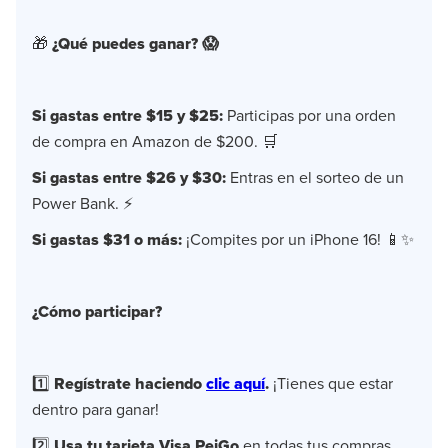
🎁
¿Qué puedes ganar? 😱
Si gastas entre $15 y $25:
Participas por una orden
de compra en Amazon de $200. 🛒
Si gastas entre $26 y $30:
Entras en el sorteo de un
Power Bank. ⚡
Si gastas $31 o más:
¡Compites por un iPhone 16! 📱✨
¿Cómo participar?
1️⃣
Regístrate haciendo
clic aquí
.
¡Tienes que estar
dentro para ganar!
2️⃣
Usa tu tarjeta Visa PeiGo
en todas tus compras.