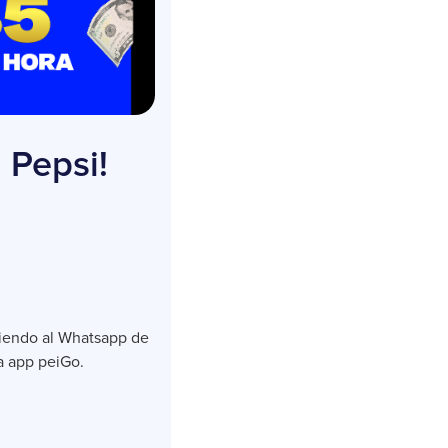
 Pepsi!
ibiendo al Whatsapp de
a app peiGo.