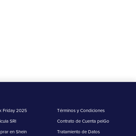
Beneficios
🎁 Gana $10 de descuento en tu
primer envío con Upper
20 de agosto al 15 de septiembre de 2025
Más información
k Friday 2025
Términos y Condiciones
icula SRI
Contrato de Cuenta peiGo
rar en Shein
Tratamiento de Datos