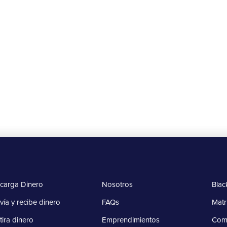
Beneficios
¡Hora de ganar con peiGo!
20 de agosto al 15 de septiembre de 2025
Más información
carga Dinero
Nosotros
Blac
vía y recibe dinero
FAQs
Matr
tira dinero
Emprendimientos
Comp