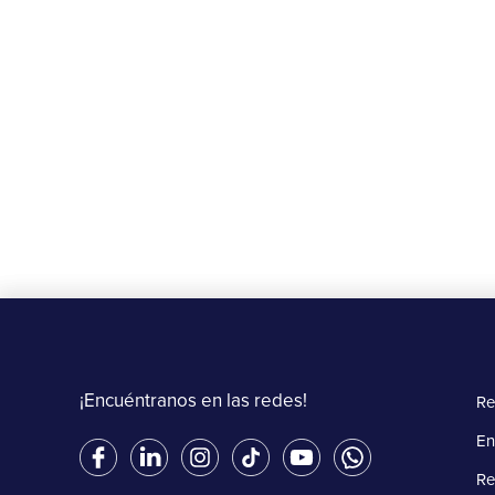
Beneficios
¡30% OFF en Burger King!
20 de agosto al 15 de septiembre de 2025
Más información
¡Encuéntranos en las redes!
Re
En
Re