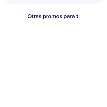
Otras promos para ti
Beneficios
¡30% OFF en Burger King!
20 de agosto al 15 de septiembre de 2025
Más información