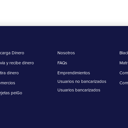
carga Dinero
Nosotros
Blac
vía y recibe dinero
FAQs
Matr
tira dinero
Emprendimientos
Comp
Usuarios no bancarizados
mercios
Com
Usuarios bancarizados
rjetas peiGo