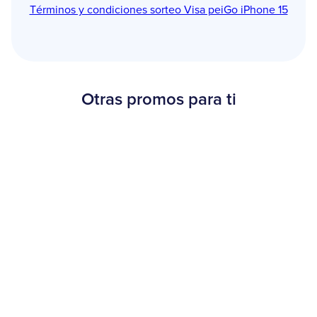
Términos y condiciones sorteo Visa peiGo iPhone 15
Otras promos para ti
Beneficios
¡30% OFF en Burger King!
20 de agosto al 15 de septiembre de 2025
Más información