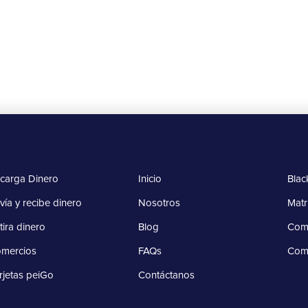
Más información
carga Dinero
Inicio
Blac
vía y recibe dinero
Nosotros
Matr
tira dinero
Blog
Comp
mercios
FAQs
Com
rjetas peiGo
Contáctanos