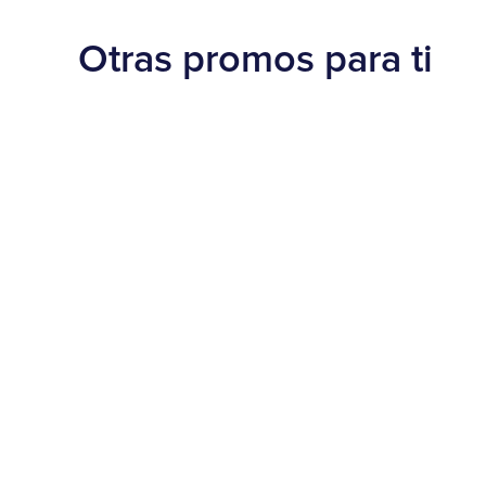
Otras promos para ti
Beneficios
¡30% OFF en Burger King!
20 de agosto al 15 de septiembre de 2025