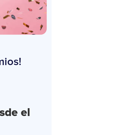
mios!
sde el