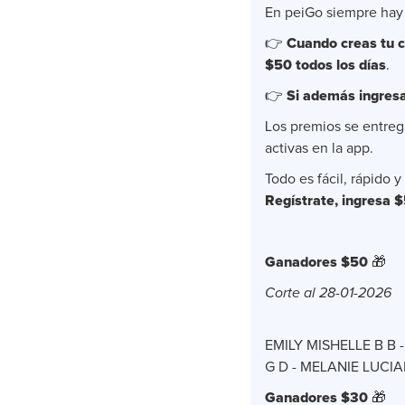
En peiGo siempre hay
👉
Cuando creas tu 
$50 todos los días
.
👉
Si además ingres
Los premios se entreg
activas en la app.
Todo es fácil, rápido 
Regístrate, ingresa $
Ganadores $50
🎁
Corte al 28-01-2026
EMILY MISHELLE B B 
G D - MELANIE LUCIA
Ganadores $30
🎁