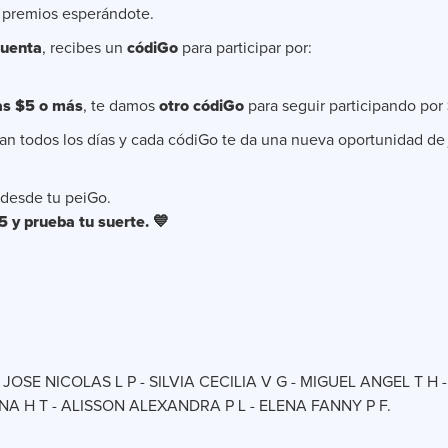
 premios esperándote.
cuenta
, recibes un
códiGo
para participar por:
as $5 o más
, te damos
otro códiGo
para seguir participando por
an todos los días y cada códiGo te da una nueva oportunidad de
y desde tu peiGo.
5 y prueba tu suerte. 💙
- JOSE NICOLAS L P - SILVIA CECILIA V G - MIGUEL ANGEL T 
NA H T - ALISSON ALEXANDRA P L - ELENA FANNY P F.