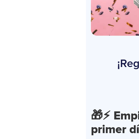
¡Reg
🎁⚡
Empi
primer d