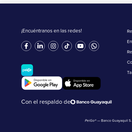
¡Encuéntranos en las redes!
Re
En
Re
Co
Ta
Con el respaldo de
PeiGo®
— Banco Guayaquil S. A