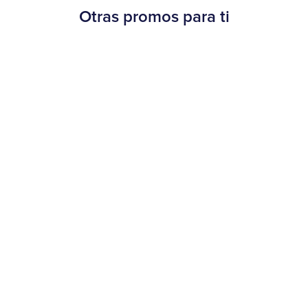
Otras promos para ti
Beneficios
¡30% OFF en Burger King!
20 de agosto al 15 de septiembre de 2025
Más información