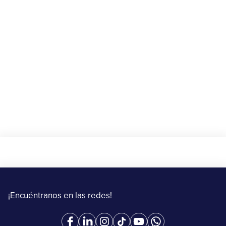
Beneficios
🎁 Gana $10 de descuento en tu primer
envío con Upper
20 de agosto al 15 de septiembre de 2025
Más información
¡Encuéntranos en las redes!