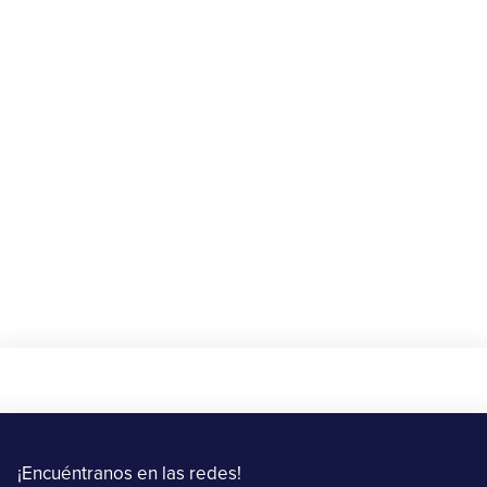
Beneficios
🎁 Gana $10 de descuento en tu primer
envío con Upper
20 de agosto al 15 de septiembre de 2025
Más información
¡Encuéntranos en las redes!