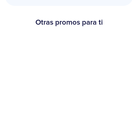
Otras promos para ti
Beneficios
¡30% OFF en Burger King!
20 de agosto al 15 de septiembre de 2025
Más información