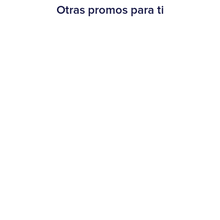
Otras promos para ti
Beneficios
¡30% OFF en Burger King!
20 de agosto al 15 de septiembre de 2025
Más información