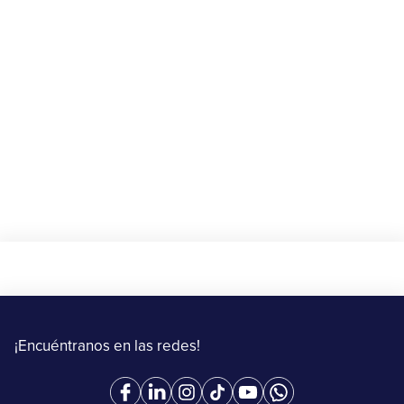
Beneficios
🎁 Gana $10 de descuento en tu primer
envío con Upper
20 de agosto al 15 de septiembre de 2025
Más información
¡Encuéntranos en las redes!