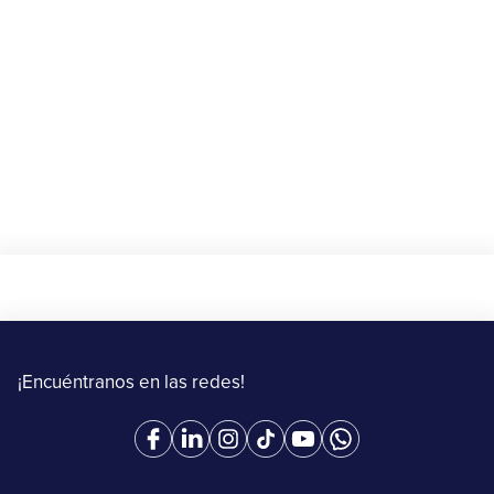
🎁 Gana $10 de descuento en tu primer
envío con Upper
20 de agosto al 15 de septiembre de 2025
Más información
¡Encuéntranos en las redes!