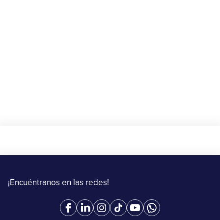
🎁 Gana $10 de descuento en tu primer
envío con Upper
20 de agosto al 15 de septiembre de 2025
Más información
¡Encuéntranos en las redes!