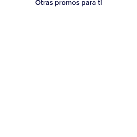
Otras promos para ti
Beneficios
¡30% OFF en Burger King!
20 de agosto al 15 de septiembre de 2025
Más información