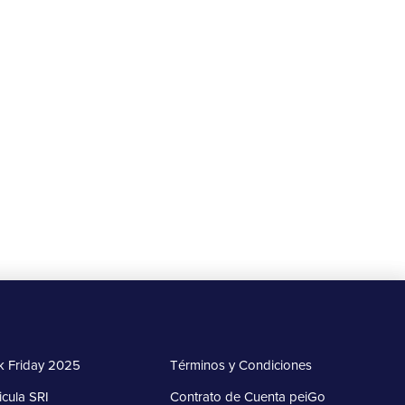
Beneficios
🎁 Gana $10 de descuento en tu
primer envío con Upper
20 de agosto al 15 de septiembre de 2025
Más información
k Friday 2025
Términos y Condiciones
icula SRI
Contrato de Cuenta peiGo