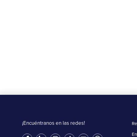
Beneficios
¡30% OFF en Burger King!
20 de agosto al 15 de septiembre de 2025
Más información
¡Encuéntranos en las redes!
Re
En