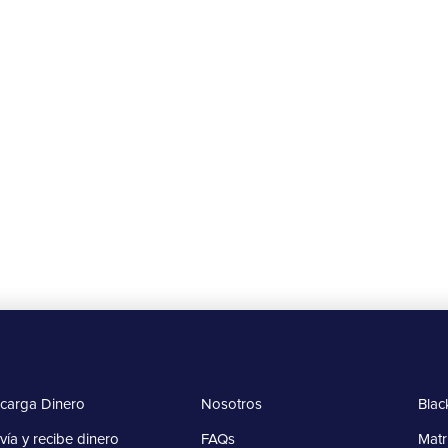
Beneficios
¡Hora de ganar con peiGo!
20 de agosto al 15 de septiembre de 2025
Más información
carga Dinero
Nosotros
Blac
vía y recibe dinero
FAQs
Matr