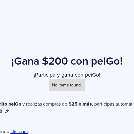
¡Gana $200 con peiGo!
¡Participa y gana con peiGo!
No items found.
dito peiGo
y realizas compras de
$25 o más
, participas automá
0
. 🎉
endo
clic aquí
.