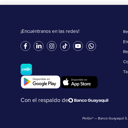
¡Encuéntranos en las redes!
Re
En
Re
Co
Ta
Con el respaldo de
PeiGo®
— Banco Guayaquil S. A