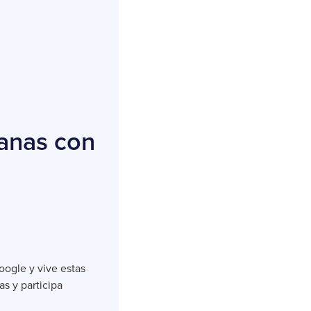
ianas con
oogle y vive estas
s y participa