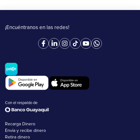
¡Encuéntranos en las redes!
Con el respaldo de
Recarga Dinero
Envía y recibe dinero
Retira dinero