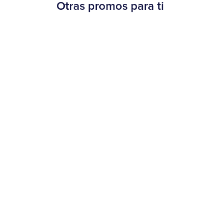
Otras promos para ti
Beneficios
¡30% OFF en Burger King!
20 de agosto al 15 de septiembre de 2025
Más información