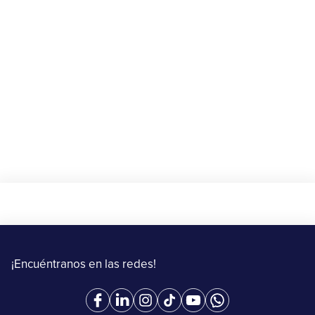
Beneficios
🎁 Gana $10 de descuento en tu primer
envío con Upper
20 de agosto al 15 de septiembre de 2025
Más información
¡Encuéntranos en las redes!