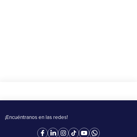
Beneficios
🎁 Gana $10 de descuento en tu primer
envío con Upper
20 de agosto al 15 de septiembre de 2025
Más información
¡Encuéntranos en las redes!