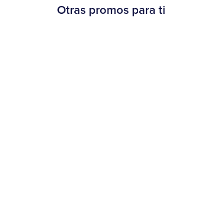
Otras promos para ti
Beneficios
¡30% OFF en Burger King!
20 de agosto al 15 de septiembre de 2025
Más información