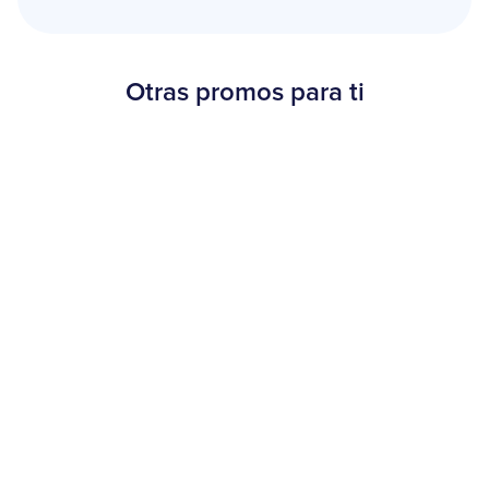
Otras promos para ti
Beneficios
¡30% OFF en Burger King!
20 de agosto al 15 de septiembre de 2025
Más información